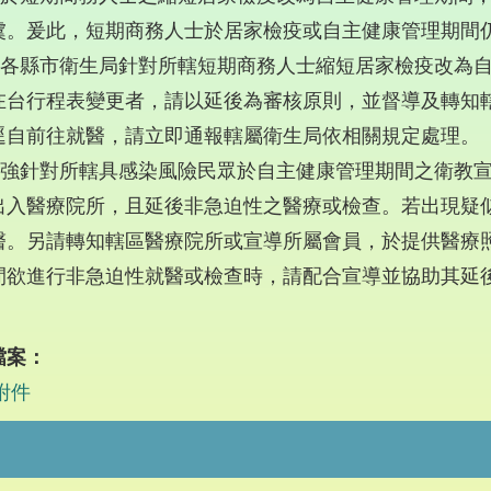
虞。爰此，短期商務人士於居家檢疫或自主健康管理期間
)請各縣市衛生局針對所轄短期商務人士縮短居家檢疫改為
在台行程表變更者，請以延後為審核原則，並督導及轉知
逕自前往就醫，請立即通報轄屬衛生局依相關規定處理。
)加強針對所轄具感染風險民眾於自主健康管理期間之衛教
出入醫療院所，且延後非急迫性之醫療或檢查。若出現疑
醫。另請轉知轄區醫療院所或宣導所屬會員，於提供醫療
間欲進行非急迫性就醫或檢查時，請配合宣導並協助其延
。
檔案：
附件