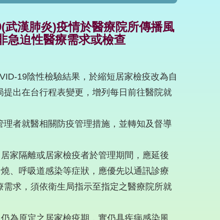
9(武漢肺炎)疫情於醫療院所傳播風
非急迫性醫療需求或檢查
ID-19陰性檢驗結果，於縮短居家檢疫改為自
局提出在台行程表變更，增列每日前往醫院就
管理者就醫相關防疫管理措施，並轉知及督導
」居家隔離或居家檢疫者於管理期間，應延後
發燒、呼吸道感染等症狀，應優先以通訊診療
療需求，須依衛生局指示至指定之醫療院所就
，仍為原定之居家檢疫期，實仍具疾病感染風