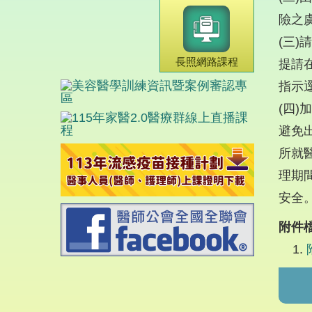
險之
(三
長照網路課程
提請
指示
(四
避免
所就
理期
安全
附件