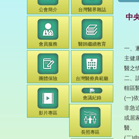
公會簡介
台灣
醫界雜誌
中央
會員服務
醫師
繼續教育
一、
主健
醫之
二、
團體保險
台灣
醫療典範
廳
轄區
會議紀錄
(一
非急
影片專區
或居
醫。
長照專區
(二