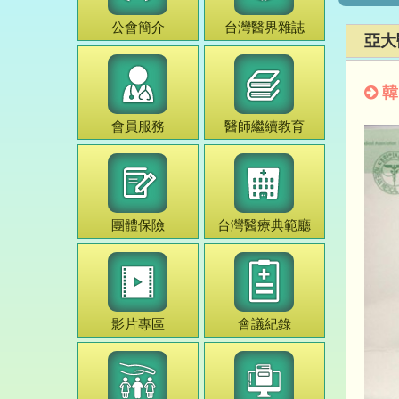
公會簡介
台灣
醫界雜誌
亞大
韓
會員服務
醫師
繼續教育
團體保險
台灣
醫療典範
廳
影片專區
會議紀錄