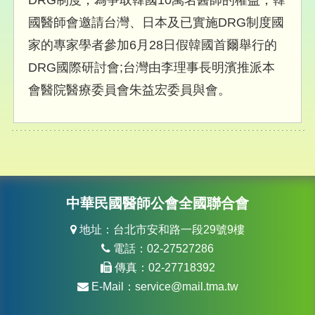
DRG制度，為爭取韓國10萬名醫師的權益，韓
國醫師會邀請台灣、日本及已實施DRG制度國
家的專家學者參加6月28日假韓國首爾舉行的
DRG國際研討會;台灣由李理事長明濱推派本
會醫院醫療委員會朱益宏委員與會。
中華民國醫師公會全國聯合會
地址：台北市安和路一段29號9樓
電話：02-27527286
傳真：02-27718392
E-Mail：
service@mail.tma.tw