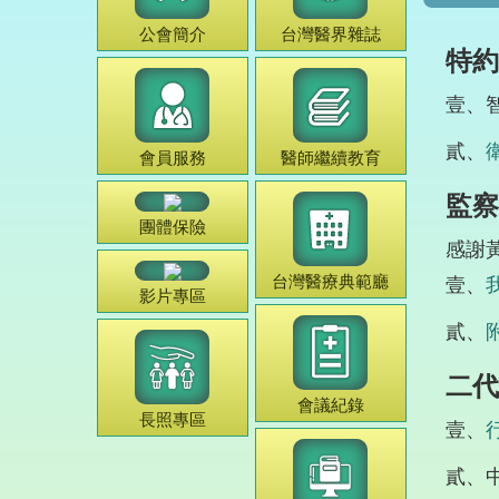
公會簡介
台灣
醫界雜誌
特約
壹、
貳、
會員服務
醫師
繼續教育
監察
團體保險
感謝
台灣
醫療典範
廳
壹、
影片專區
貳、
二代
會議紀錄
長照專區
壹、
貳、