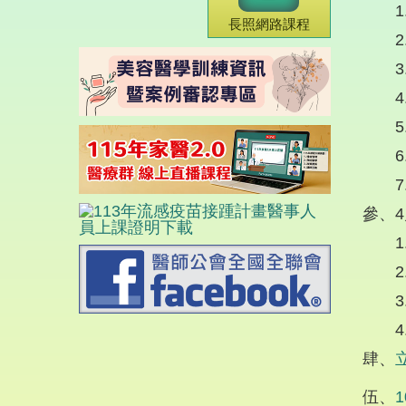
長照網路課程
參、
肆、
伍、